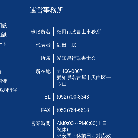
運営事務所
相談
事務所名
細田行政書士事務所
相談
ート
代表者
細田 聡
所属
愛知県行政書士会
所在地
〒466-0807
介
愛知県名古屋市天白区一
開催
つ山
修の開催
TEL
(052)700-8343
FAX
(052)764-6618
営業時間
AM9:00～PM6:00(土日
祝休)
※夜間・休業日も対応致