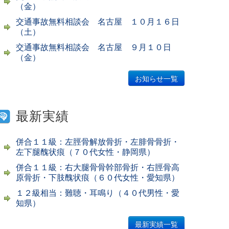
（金）
交通事故無料相談会 名古屋 １０月１６日
（土）
交通事故無料相談会 名古屋 ９月１０日
（金）
お知らせ一覧
最新実績
併合１１級：左脛骨解放骨折・左腓骨骨折・
左下腿醜状痕（７０代女性・静岡県）
併合１１級：右大腿骨骨幹部骨折・右脛骨高
原骨折・下肢醜状痕（６０代女性・愛知県）
１２級相当：難聴・耳鳴り（４０代男性・愛
知県）
最新実績一覧