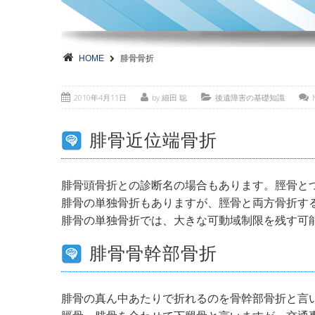
HOME
腓骨骨折
2010年4月11日
by 細田 聡
後遺障害の基礎知識
腓骨近位端骨折
腓骨頭骨折との診断名の場合もあります。脛骨と
腓骨の単独骨折もありますが、脛骨と両方骨折す
腓骨の単独骨折では、大きな可動域制限を残す可
腓骨骨幹部骨折
腓骨の真ん中あたりで折れるのを骨幹部骨折と言