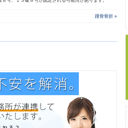
級８号、１３級８号が認定される可能性があります。
踵骨骨折 »