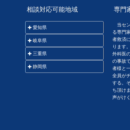
相談対応可能地域
専門
当セン
愛知県
る専門
者救済
名古屋市・一宮市・瀬戸市・春日
岐阜県
ります
井市・犬山市・江南市・小牧市・
岐阜市・羽島市・各務原市・山県
三重県
外科医
稲沢市・尾張旭市・岩倉市・豊明
市・瑞穂市・本巣市・大垣市・海
の事故
市・日進市・清須市・北名古屋
桑名市・いなべ市・四日市市・鈴
静岡県
津市・関市・美濃市・美濃加茂
者様と
市・長久手市・津島市・愛西市・
鹿市・亀山市・津市・松阪市・伊
市・可児市・郡上市・多治見市・
全員が
弥富市・あま市・半田市・常滑
静岡市・藤枝市・焼津市・島田
勢市・鳥羽市・志摩市・伊賀市・
中津川市・瑞浪市・恵那市・土岐
する。
市・東海市・大府市・知多市・岡
市・吉田町・牧之原市・川根本
名張市・尾鷲市・熊野市 他三重
市・高山市・飛騨市・下呂市 他
ち頂け
崎市・碧南市・刈谷市・豊田市・
町・御前崎市・菊川市・掛川市・
県全域
岐阜県全域
声がけ
安城市・西尾市・知立市・高浜
袋井市・磐田市・森町・浜松市・
市・豊橋市・豊川市・蒲郡市・新
湖西市
城市・田原市 他愛知県全域