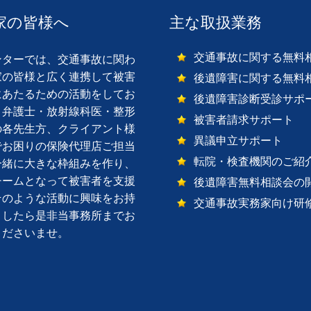
家の皆様へ
主な取扱業務
交通事故に関する無料
ターでは、交通事故に関わ
家の皆様と広く連携して被害
後遺障害に関する無料
にあたるための活動をしてお
後遺障害診断受診サポ
。弁護士・放射線科医・整形
被害者請求サポート
の各先生方、クライアント様
異議申立サポート
でお困りの保険代理店ご担当
転院・検査機関のご紹
一緒に大きな枠組みを作り、
チームとなって被害者を支援
後遺障害無料相談会の
そのような活動に興味をお持
交通事故実務家向け研
ましたら是非当事務所までお
くださいませ。