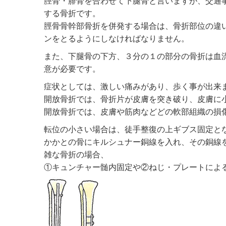
脛骨・腓骨を合わせて下腿骨と言いますが、交通
する骨折です。
脛骨骨幹部骨折を併発する場合は、骨折部位の違
ンをとるようにしなければなりません。
また、下腿骨の下方、３分の１の部分の骨折は血
意が必要です。
症状としては、激しい痛みがあり、歩く事が出来
開放骨折では、骨折片が皮膚を突き破り、皮膚に
開放骨折では、皮膚や筋肉などどの軟部組織の損
転位の小さい場合は、徒手整復の上ギブス固定と
かかとの骨にキルシュナー銅線を入れ、その銅線
雑な骨折の場合、
①キュンチャー髄内固定や②ねじ・プレートによ