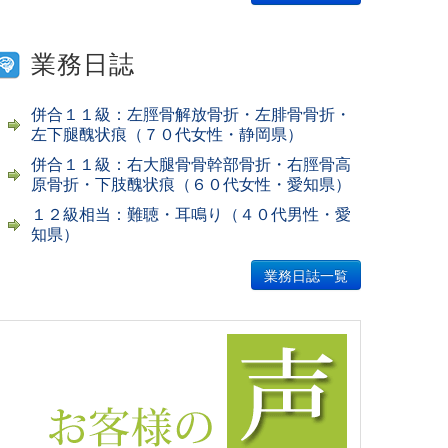
業務日誌
併合１１級：左脛骨解放骨折・左腓骨骨折・
左下腿醜状痕（７０代女性・静岡県）
併合１１級：右大腿骨骨幹部骨折・右脛骨高
原骨折・下肢醜状痕（６０代女性・愛知県）
１２級相当：難聴・耳鳴り（４０代男性・愛
知県）
業務日誌一覧