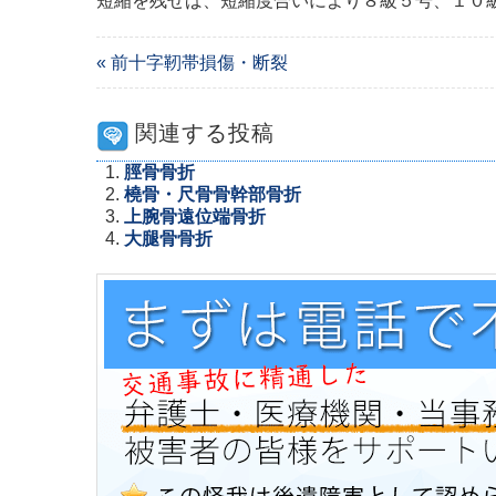
短縮を残せば、短縮度合いにより８級５号、１０
« 前十字靭帯損傷・断裂
関連する投稿
脛骨骨折
橈骨・尺骨骨幹部骨折
上腕骨遠位端骨折
大腿骨骨折