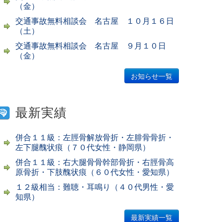
（金）
交通事故無料相談会 名古屋 １０月１６日
（土）
交通事故無料相談会 名古屋 ９月１０日
（金）
お知らせ一覧
最新実績
併合１１級：左脛骨解放骨折・左腓骨骨折・
左下腿醜状痕（７０代女性・静岡県）
併合１１級：右大腿骨骨幹部骨折・右脛骨高
原骨折・下肢醜状痕（６０代女性・愛知県）
１２級相当：難聴・耳鳴り（４０代男性・愛
知県）
最新実績一覧