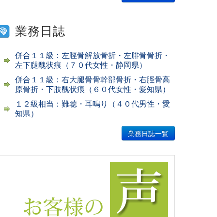
業務日誌
併合１１級：左脛骨解放骨折・左腓骨骨折・
左下腿醜状痕（７０代女性・静岡県）
併合１１級：右大腿骨骨幹部骨折・右脛骨高
原骨折・下肢醜状痕（６０代女性・愛知県）
１２級相当：難聴・耳鳴り（４０代男性・愛
知県）
業務日誌一覧