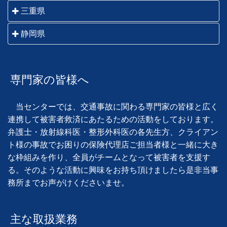
岐阜市・羽島市・各務原市・山県市・瑞穂市・本巣
三重県
進市・清須市・北名古屋市・長久手市・津島市・愛西
市・大垣市・海津市・関市・美濃市・美濃加茂市・可
市・弥富市・あま市・半田市・常滑市・東海市・大府
桑名市・いなべ市・四日市市・鈴鹿市・亀山市・津
静岡県
児市・郡上市・多治見市・中津川市・瑞浪市・恵那
市・知多市・岡崎市・碧南市・刈谷市・豊田市・安城
市・松阪市・伊勢市・鳥羽市・志摩市・伊賀市・名張
市・土岐市・高山市・飛騨市・下呂市 他岐阜県全域
市・西尾市・知立市・高浜市・豊橋市・豊川市・蒲郡
静岡市・藤枝市・焼津市・島田市・吉田町・牧之原
市・尾鷲市・熊野市 他三重県全域
市・新城市・田原市 他愛知県全域
市・川根本町・御前崎市・菊川市・掛川市・袋井市・
専門家の皆様へ
磐田市・森町・浜松市・湖西市
当センターでは、交通事故に関わる専門家の皆様と広く
連携して被害者救済にあたるための活動をしております。
弁護士・放射線科医・整形外科医の各先生方、クライアン
ト様の事故でお困りの保険代理店ご担当者様と一緒に大き
な枠組みを作り、全員がチームとなって被害者を支援す
る。そのような活動に興味をお持ち頂けましたら是非当事
務所までお声がけくださいませ。
主な取扱業務