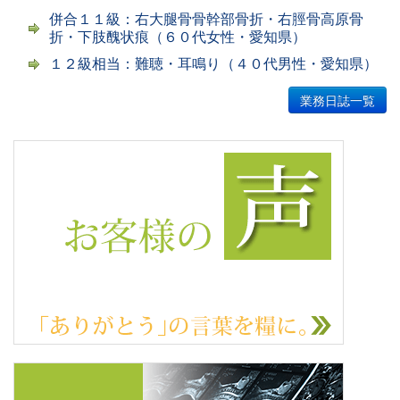
併合１１級：右大腿骨骨幹部骨折・右脛骨高原骨
折・下肢醜状痕（６０代女性・愛知県）
１２級相当：難聴・耳鳴り（４０代男性・愛知県）
業務日誌一覧