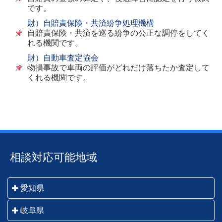
です。
財）自賠責保険・共済紛争処理機構
自賠責保険・共済を巡る紛争の公正な調停をしてく
れる機関です。
財）自動車査定協会
物損事故で車両の評価がどれだけ落ちたか査定して
くれる機関です。
相談対応可能地域
愛知県
名古屋市・一宮市・瀬戸市・春日井市・犬山市・江南
岐阜県
市・小牧市・稲沢市・尾張旭市・岩倉市・豊明市・日