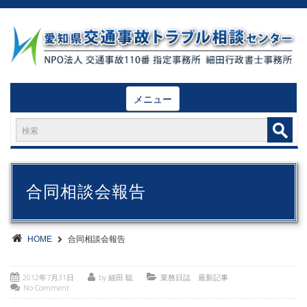
メニュー
合同相談会報告
HOME
合同相談会報告
2012年7月31日
by 細田 聡
業務日誌 最新記事
No Comment