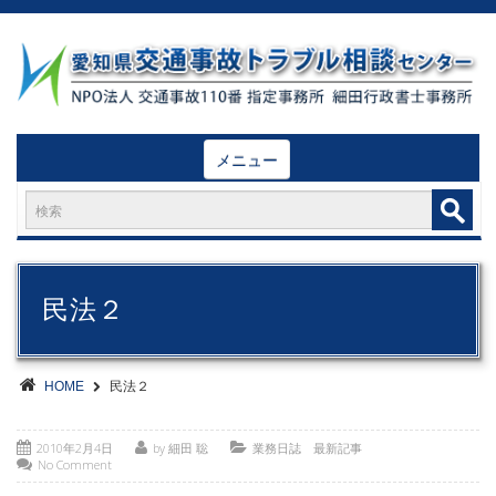
メニュー
民法２
HOME
民法２
2010年2月4日
by 細田 聡
業務日誌 最新記事
No Comment