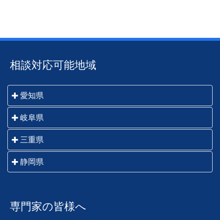
相談対応可能地域
愛知県
名古屋市・一宮市・瀬戸市・春日井市・犬山市・江南
岐阜県
市・小牧市・稲沢市・尾張旭市・岩倉市・豊明市・日
岐阜市・羽島市・各務原市・山県市・瑞穂市・本巣
三重県
進市・清須市・北名古屋市・長久手市・津島市・愛西
市・大垣市・海津市・関市・美濃市・美濃加茂市・可
市・弥富市・あま市・半田市・常滑市・東海市・大府
桑名市・いなべ市・四日市市・鈴鹿市・亀山市・津
静岡県
児市・郡上市・多治見市・中津川市・瑞浪市・恵那
市・知多市・岡崎市・碧南市・刈谷市・豊田市・安城
市・松阪市・伊勢市・鳥羽市・志摩市・伊賀市・名張
市・土岐市・高山市・飛騨市・下呂市 他岐阜県全域
市・西尾市・知立市・高浜市・豊橋市・豊川市・蒲郡
静岡市・藤枝市・焼津市・島田市・吉田町・牧之原
市・尾鷲市・熊野市 他三重県全域
市・新城市・田原市 他愛知県全域
市・川根本町・御前崎市・菊川市・掛川市・袋井市・
専門家の皆様へ
磐田市・森町・浜松市・湖西市