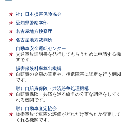
社）日本損害保険協会
愛知県警察本部
名古屋地方検察庁
名古屋地方裁判所
自動車安全運転センター
交通事故証明書を発行してもらうために申請する機
関です。
損害保険料率算出機構
自賠責の金額の算定や、後遺障害に認定を行う機関
です。
財）自賠責保険・共済紛争処理機構
自賠責保険・共済を巡る紛争の公正な調停をしてく
れる機関です。
財）自動車査定協会
物損事故で車両の評価がどれだけ落ちたか査定して
くれる機関です。