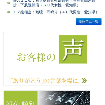
併合１１級：右大腿骨骨幹部骨折・右脛骨高原骨
折・下肢醜状痕（６０代女性・愛知県）
１２級相当：難聴・耳鳴り（４０代男性・愛知県）
業務日誌一覧