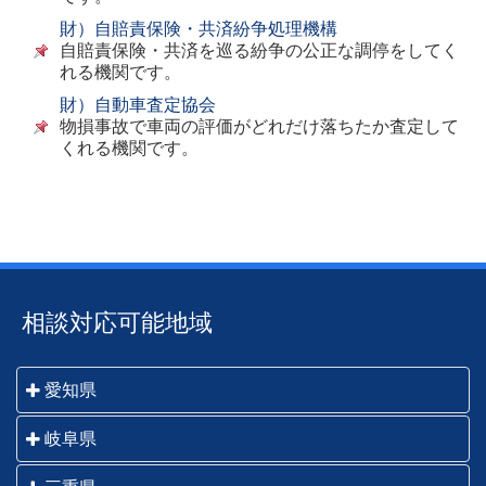
財）自賠責保険・共済紛争処理機構
自賠責保険・共済を巡る紛争の公正な調停をしてく
れる機関です。
財）自動車査定協会
物損事故で車両の評価がどれだけ落ちたか査定して
くれる機関です。
相談対応可能地域
愛知県
名古屋市・一宮市・瀬戸市・春日井市・犬山市・江南
岐阜県
市・小牧市・稲沢市・尾張旭市・岩倉市・豊明市・日
岐阜市・羽島市・各務原市・山県市・瑞穂市・本巣