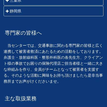
三重県
進市・清須市・北名古屋市・長久手市・津島市・愛西
市・大垣市・海津市・関市・美濃市・美濃加茂市・可
市・弥富市・あま市・半田市・常滑市・東海市・大府
桑名市・いなべ市・四日市市・鈴鹿市・亀山市・津
静岡県
児市・郡上市・多治見市・中津川市・瑞浪市・恵那
市・知多市・岡崎市・碧南市・刈谷市・豊田市・安城
市・松阪市・伊勢市・鳥羽市・志摩市・伊賀市・名張
市・土岐市・高山市・飛騨市・下呂市 他岐阜県全域
市・西尾市・知立市・高浜市・豊橋市・豊川市・蒲郡
静岡市・藤枝市・焼津市・島田市・吉田町・牧之原
市・尾鷲市・熊野市 他三重県全域
市・新城市・田原市 他愛知県全域
市・川根本町・御前崎市・菊川市・掛川市・袋井市・
専門家の皆様へ
磐田市・森町・浜松市・湖西市
当センターでは、交通事故に関わる専門家の皆様と広く
連携して被害者救済にあたるための活動をしております。
弁護士・放射線科医・整形外科医の各先生方、クライアン
ト様の事故でお困りの保険代理店ご担当者様と一緒に大き
な枠組みを作り、全員がチームとなって被害者を支援す
る。そのような活動に興味をお持ち頂けましたら是非当事
務所までお声がけくださいませ。
主な取扱業務