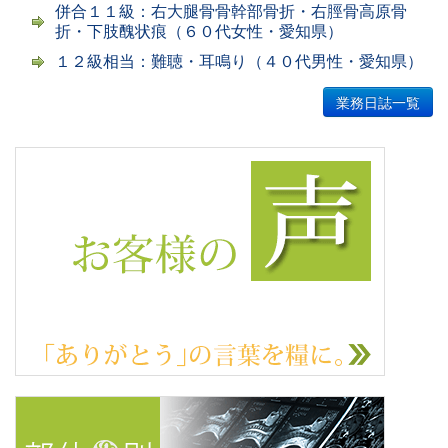
併合１１級：右大腿骨骨幹部骨折・右脛骨高原骨
折・下肢醜状痕（６０代女性・愛知県）
１２級相当：難聴・耳鳴り（４０代男性・愛知県）
業務日誌一覧