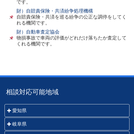
です。
財）自賠責保険・共済紛争処理機構
自賠責保険・共済を巡る紛争の公正な調停をしてく
れる機関です。
財）自動車査定協会
物損事故で車両の評価がどれだけ落ちたか査定して
くれる機関です。
相談対応可能地域
愛知県
名古屋市・一宮市・瀬戸市・春日井市・犬山市・江南
岐阜県
市・小牧市・稲沢市・尾張旭市・岩倉市・豊明市・日