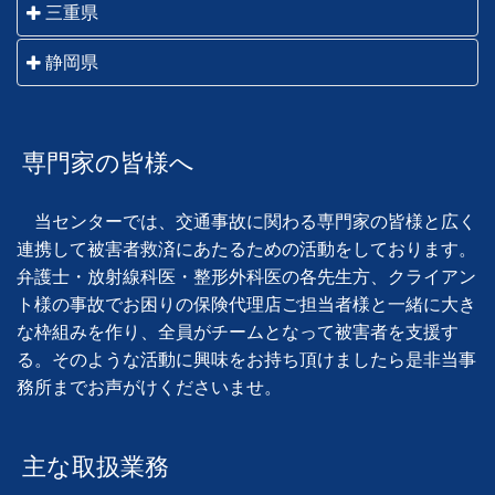
岐阜市・羽島市・各務原市・山県市・瑞穂市・本巣
三重県
進市・清須市・北名古屋市・長久手市・津島市・愛西
市・大垣市・海津市・関市・美濃市・美濃加茂市・可
市・弥富市・あま市・半田市・常滑市・東海市・大府
桑名市・いなべ市・四日市市・鈴鹿市・亀山市・津
静岡県
児市・郡上市・多治見市・中津川市・瑞浪市・恵那
市・知多市・岡崎市・碧南市・刈谷市・豊田市・安城
市・松阪市・伊勢市・鳥羽市・志摩市・伊賀市・名張
市・土岐市・高山市・飛騨市・下呂市 他岐阜県全域
市・西尾市・知立市・高浜市・豊橋市・豊川市・蒲郡
静岡市・藤枝市・焼津市・島田市・吉田町・牧之原
市・尾鷲市・熊野市 他三重県全域
市・新城市・田原市 他愛知県全域
市・川根本町・御前崎市・菊川市・掛川市・袋井市・
専門家の皆様へ
磐田市・森町・浜松市・湖西市
当センターでは、交通事故に関わる専門家の皆様と広く
連携して被害者救済にあたるための活動をしております。
弁護士・放射線科医・整形外科医の各先生方、クライアン
ト様の事故でお困りの保険代理店ご担当者様と一緒に大き
な枠組みを作り、全員がチームとなって被害者を支援す
る。そのような活動に興味をお持ち頂けましたら是非当事
務所までお声がけくださいませ。
主な取扱業務