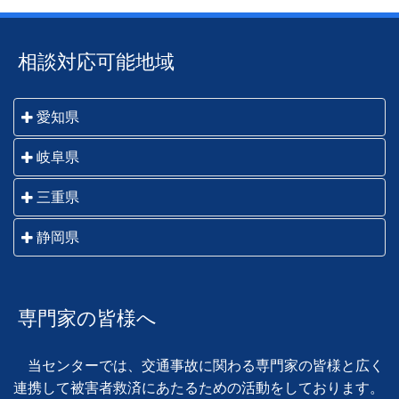
相談対応可能地域
愛知県
名古屋市・一宮市・瀬戸市・春日井市・犬山市・江南
岐阜県
市・小牧市・稲沢市・尾張旭市・岩倉市・豊明市・日
岐阜市・羽島市・各務原市・山県市・瑞穂市・本巣
三重県
進市・清須市・北名古屋市・長久手市・津島市・愛西
市・大垣市・海津市・関市・美濃市・美濃加茂市・可
市・弥富市・あま市・半田市・常滑市・東海市・大府
桑名市・いなべ市・四日市市・鈴鹿市・亀山市・津
静岡県
児市・郡上市・多治見市・中津川市・瑞浪市・恵那
市・知多市・岡崎市・碧南市・刈谷市・豊田市・安城
市・松阪市・伊勢市・鳥羽市・志摩市・伊賀市・名張
市・土岐市・高山市・飛騨市・下呂市 他岐阜県全域
市・西尾市・知立市・高浜市・豊橋市・豊川市・蒲郡
静岡市・藤枝市・焼津市・島田市・吉田町・牧之原
市・尾鷲市・熊野市 他三重県全域
市・新城市・田原市 他愛知県全域
市・川根本町・御前崎市・菊川市・掛川市・袋井市・
専門家の皆様へ
磐田市・森町・浜松市・湖西市
当センターでは、交通事故に関わる専門家の皆様と広く
連携して被害者救済にあたるための活動をしております。