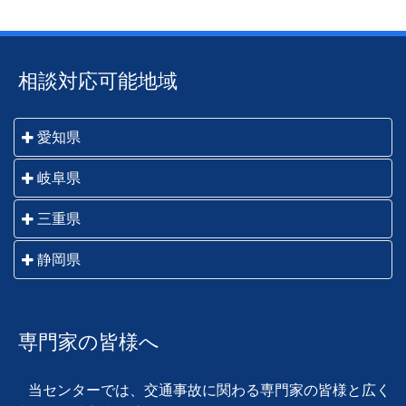
相談対応可能地域
愛知県
名古屋市・一宮市・瀬戸市・春日井市・犬山市・江南
岐阜県
市・小牧市・稲沢市・尾張旭市・岩倉市・豊明市・日
岐阜市・羽島市・各務原市・山県市・瑞穂市・本巣
三重県
進市・清須市・北名古屋市・長久手市・津島市・愛西
市・大垣市・海津市・関市・美濃市・美濃加茂市・可
市・弥富市・あま市・半田市・常滑市・東海市・大府
桑名市・いなべ市・四日市市・鈴鹿市・亀山市・津
静岡県
児市・郡上市・多治見市・中津川市・瑞浪市・恵那
市・知多市・岡崎市・碧南市・刈谷市・豊田市・安城
市・松阪市・伊勢市・鳥羽市・志摩市・伊賀市・名張
市・土岐市・高山市・飛騨市・下呂市 他岐阜県全域
市・西尾市・知立市・高浜市・豊橋市・豊川市・蒲郡
静岡市・藤枝市・焼津市・島田市・吉田町・牧之原
市・尾鷲市・熊野市 他三重県全域
市・新城市・田原市 他愛知県全域
市・川根本町・御前崎市・菊川市・掛川市・袋井市・
専門家の皆様へ
磐田市・森町・浜松市・湖西市
当センターでは、交通事故に関わる専門家の皆様と広く