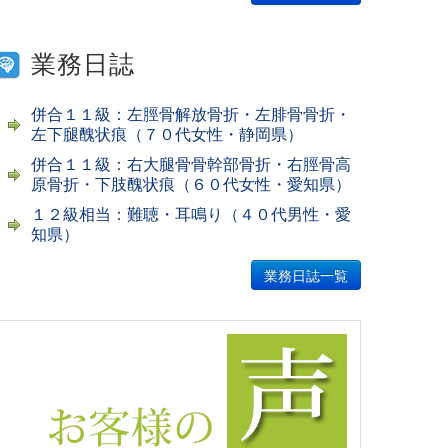
業務日誌
併合１１級：左脛骨解放骨折・左腓骨骨折・
左下腿醜状痕（７０代女性・静岡県）
併合１１級：右大腿骨骨幹部骨折・右脛骨高
原骨折・下肢醜状痕（６０代女性・愛知県）
１２級相当：難聴・耳鳴り（４０代男性・愛
知県）
業務日誌一覧