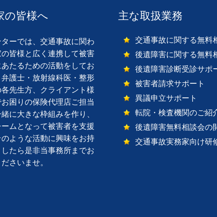
家の皆様へ
主な取扱業務
交通事故に関する無料
ターでは、交通事故に関わ
家の皆様と広く連携して被害
後遺障害に関する無料
にあたるための活動をしてお
後遺障害診断受診サポ
。弁護士・放射線科医・整形
被害者請求サポート
の各先生方、クライアント様
異議申立サポート
でお困りの保険代理店ご担当
転院・検査機関のご紹
一緒に大きな枠組みを作り、
チームとなって被害者を支援
後遺障害無料相談会の
そのような活動に興味をお持
交通事故実務家向け研
ましたら是非当事務所までお
くださいませ。