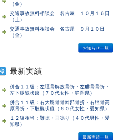
（金）
交通事故無料相談会 名古屋 １０月１６日
（土）
交通事故無料相談会 名古屋 ９月１０日
（金）
お知らせ一覧
最新実績
併合１１級：左脛骨解放骨折・左腓骨骨折・
左下腿醜状痕（７０代女性・静岡県）
併合１１級：右大腿骨骨幹部骨折・右脛骨高
原骨折・下肢醜状痕（６０代女性・愛知県）
１２級相当：難聴・耳鳴り（４０代男性・愛
知県）
最新実績一覧