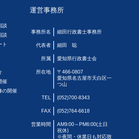
運営事務所
相談
事務所名
細田行政書士事務所
相談
ート
代表者
細田 聡
所属
愛知県行政書士会
所在地
〒466-0807
介
愛知県名古屋市天白区一
開催
つ山
修の開催
TEL
(052)700-8343
FAX
(052)764-6618
営業時間
AM9:00～PM6:00(土日
祝休)
※夜間・休業日も対応致