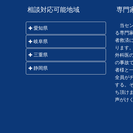
相談対応可能地域
専門
当セン
愛知県
る専門
者救済
名古屋市・一宮市・瀬戸市・春日
岐阜県
ります
井市・犬山市・江南市・小牧市・
岐阜市・羽島市・各務原市・山県
三重県
外科医
稲沢市・尾張旭市・岩倉市・豊明
市・瑞穂市・本巣市・大垣市・海
の事故
市・日進市・清須市・北名古屋
桑名市・いなべ市・四日市市・鈴
静岡県
津市・関市・美濃市・美濃加茂
者様と
市・長久手市・津島市・愛西市・
鹿市・亀山市・津市・松阪市・伊
市・可児市・郡上市・多治見市・
全員が
弥富市・あま市・半田市・常滑
静岡市・藤枝市・焼津市・島田
勢市・鳥羽市・志摩市・伊賀市・
中津川市・瑞浪市・恵那市・土岐
する。
市・東海市・大府市・知多市・岡
市・吉田町・牧之原市・川根本
名張市・尾鷲市・熊野市 他三重
市・高山市・飛騨市・下呂市 他
ち頂け
崎市・碧南市・刈谷市・豊田市・
町・御前崎市・菊川市・掛川市・
県全域
岐阜県全域
声がけ
安城市・西尾市・知立市・高浜
袋井市・磐田市・森町・浜松市・
市・豊橋市・豊川市・蒲郡市・新
湖西市
城市・田原市 他愛知県全域