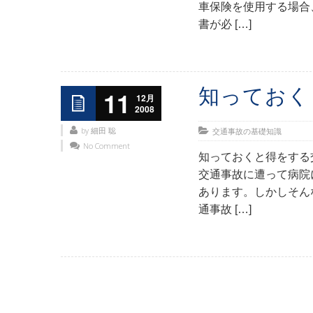
車保険を使用する場合
書が必 […]
知っておく
11
12月
2008
by 細田 聡
交通事故の基礎知識
No Comment
知っておくと得をする
交通事故に遭って病院
あります。しかしそん
通事故 […]