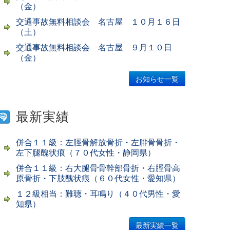
（金）
交通事故無料相談会 名古屋 １０月１６日
（土）
交通事故無料相談会 名古屋 ９月１０日
（金）
お知らせ一覧
最新実績
併合１１級：左脛骨解放骨折・左腓骨骨折・
左下腿醜状痕（７０代女性・静岡県）
併合１１級：右大腿骨骨幹部骨折・右脛骨高
原骨折・下肢醜状痕（６０代女性・愛知県）
１２級相当：難聴・耳鳴り（４０代男性・愛
知県）
最新実績一覧