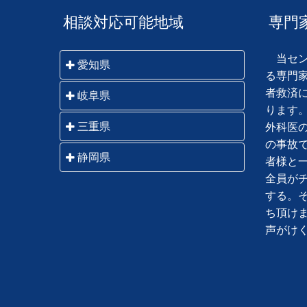
相談対応可能地域
専門
当セン
愛知県
る専門
者救済
名古屋市・一宮市・瀬戸市・春日
岐阜県
ります
井市・犬山市・江南市・小牧市・
岐阜市・羽島市・各務原市・山県
三重県
外科医
稲沢市・尾張旭市・岩倉市・豊明
市・瑞穂市・本巣市・大垣市・海
の事故
市・日進市・清須市・北名古屋
桑名市・いなべ市・四日市市・鈴
静岡県
津市・関市・美濃市・美濃加茂
者様と
市・長久手市・津島市・愛西市・
鹿市・亀山市・津市・松阪市・伊
市・可児市・郡上市・多治見市・
全員が
弥富市・あま市・半田市・常滑
静岡市・藤枝市・焼津市・島田
勢市・鳥羽市・志摩市・伊賀市・
中津川市・瑞浪市・恵那市・土岐
する。
市・東海市・大府市・知多市・岡
市・吉田町・牧之原市・川根本
名張市・尾鷲市・熊野市 他三重
市・高山市・飛騨市・下呂市 他
ち頂け
崎市・碧南市・刈谷市・豊田市・
町・御前崎市・菊川市・掛川市・
県全域
岐阜県全域
声がけ
安城市・西尾市・知立市・高浜
袋井市・磐田市・森町・浜松市・
市・豊橋市・豊川市・蒲郡市・新
湖西市
城市・田原市 他愛知県全域