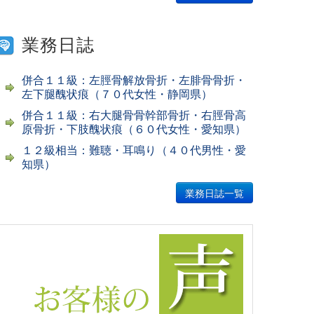
業務日誌
併合１１級：左脛骨解放骨折・左腓骨骨折・
左下腿醜状痕（７０代女性・静岡県）
併合１１級：右大腿骨骨幹部骨折・右脛骨高
原骨折・下肢醜状痕（６０代女性・愛知県）
１２級相当：難聴・耳鳴り（４０代男性・愛
知県）
業務日誌一覧