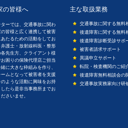
家の皆様へ
主な取扱業務
交通事故に関する無料
ターでは、交通事故に関わ
家の皆様と広く連携して被害
後遺障害に関する無料
にあたるための活動をしてお
後遺障害診断受診サポ
。弁護士・放射線科医・整形
被害者請求サポート
の各先生方、クライアント様
異議申立サポート
でお困りの保険代理店ご担当
転院・検査機関のご紹
一緒に大きな枠組みを作り、
チームとなって被害者を支援
後遺障害無料相談会の
そのような活動に興味をお持
交通事故実務家向け研
ましたら是非当事務所までお
くださいませ。