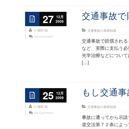
交通事故で
27
12月
2009
by 細田 聡
交通事故の基礎知識
No Comment
交通事故で賠償される
など、実際に支払う必
光学治療などについて
[…]
もし交通事
25
12月
2009
by 細田 聡
交通事故の基礎知識
No Comment
事故に遭ってから示談
道交法第７２条によっ