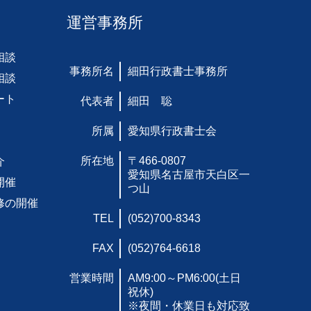
運営事務所
相談
事務所名
細田行政書士事務所
相談
ート
代表者
細田 聡
所属
愛知県行政書士会
所在地
〒466-0807
介
愛知県名古屋市天白区一
開催
つ山
修の開催
TEL
(052)700-8343
FAX
(052)764-6618
営業時間
AM9:00～PM6:00(土日
祝休)
※夜間・休業日も対応致