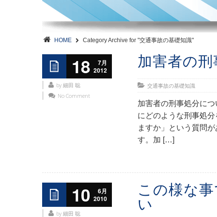
HOME
Category Archive for "交通事故の基礎知識"
加害者の刑
18
7月
2012
by 細田 聡
交通事故の基礎知識
No Comment
加害者の刑事処分につ
にどのような刑事処分
ますか」という質問が
す。加 […]
この様な事
10
6月
2010
い
by 細田 聡