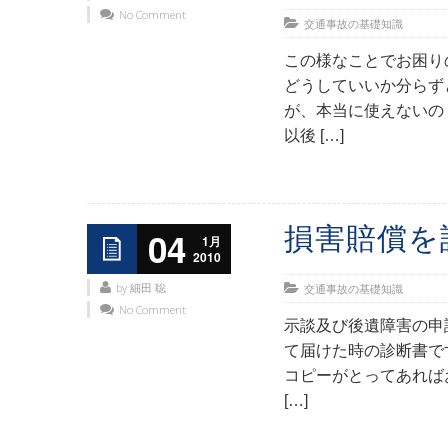
No Comment
交通事故の基礎知識
この様なことでお困り
どうしていいか分らず
が、本当に使えないの
以後 […]
損害賠償を
04
1月
2010
by 細田 聡
交通事故の基礎知識
No Comment
示談及び後遺障害の申
て届けた時の診断書で
コピーがとってあれば
[…]